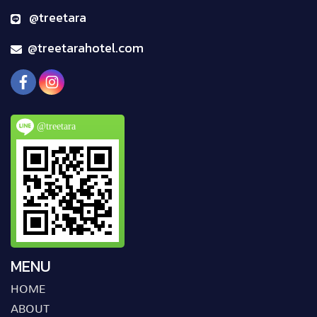
@treetara
@treetarahotel.com
@treetara
MENU
HOME
ABOUT